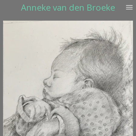
Anneke van den Broeke
Ga
direct
naar
de
hoofdinhoud