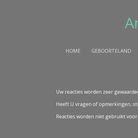
Ga
direct
A
naar
de
hoofdinhoud
HOME
GEBOORTELAND
Uw reacties worden zeer gewaarde
Heeft U vragen of opmerkingen, stu
Reacties worden niet gebruikt voor